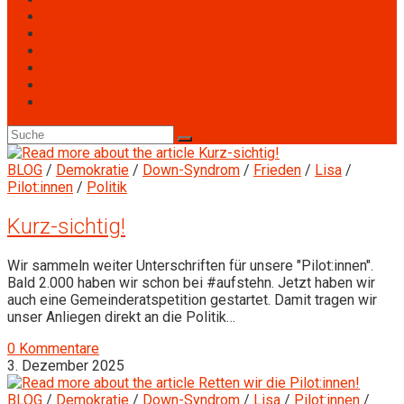
Engagement
Personen
Termine
Archiv
Downloads
BLOG
/
Demokratie
/
Down-Syndrom
/
Frieden
/
Lisa
/
Pilot:innen
/
Politik
Kurz-sichtig!
Wir sammeln weiter Unterschriften für unsere "Pilot:innen".
Bald 2.000 haben wir schon bei #aufstehn. Jetzt haben wir
auch eine Gemeinderatspetition gestartet. Damit tragen wir
unser Anliegen direkt an die Politik…
0 Kommentare
3. Dezember 2025
BLOG
/
Demokratie
/
Down-Syndrom
/
Lisa
/
Pilot:innen
/