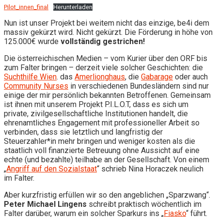
Pilot_innen_final
Herunterladen
Nun ist unser Projekt bei weitem nicht das einzige, be4i dem
massiv gekürzt wird. Nicht gekürzt. Die Förderung in höhe von
125.000€ wurde
vollständig gestrichen!
Die österreichischen Medien – vom Kurier über den ORF bis
zum Falter bringen – derzeit viele solcher Geschichten: die
Suchthilfe Wien
. das
Amerlionghaus
, die
Gabarage
oder auch
Community Nurses
in verschiedenen Bundesländern sind nur
einige der mir persönlich bekannten Betroffenen. Gemeinsam
ist ihnen mit unserem Projekt P.I.L.O.T, dass es sich um
private, zivilgesellschaftliche Institutionen handelt, die
ehrenamtliches Engagement mit professioneller Arbeit so
verbinden, dass sie letztlich und langfristig der
Steuerzahler*in mehr bringen und weniger kosten als die
staatlich voll finanzierte Betreuung ohne Aussicht auf eine
echte (und bezahlte) teilhabe an der Gesellschaft. Von einem
„
Angriff auf den Sozialstaat
“ schrieb Nina Horaczek neulich
im Falter.
Aber kurzfristig erfüllen wir so den angeblichen „Sparzwang“.
Peter Michael Lingens
schreibt praktisch wöchentlich im
Falter darüber, warum ein solcher Sparkurs ins „
Fiasko
“ führt.