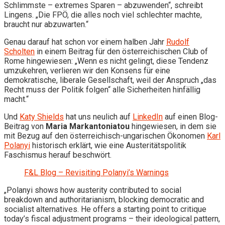
Schlimmste – extremes Sparen – abzuwenden“, schreibt
Lingens. „Die FPÖ, die alles noch viel schlechter machte,
braucht nur abzuwarten.“
Genau darauf hat schon vor einem halben Jahr
Rudolf
Scholten
in einem Beitrag für den österreichischen Club of
Rome hingewiesen: „Wenn es nicht gelingt, diese Tendenz
umzukehren, verlieren wir den Konsens für eine
demokratische, liberale Gesellschaft, weil der Anspruch „das
Recht muss der Politik folgen“ alle Sicherheiten hinfällig
macht.“
Und
Katy Shields
hat uns neulich auf
LinkedIn
auf einen Blog-
Beitrag von
Maria Markantoniatou
hingewiesen, in dem sie
mit Bezug auf den österreichisch-ungarischen Ökonomen
Karl
Polanyi
historisch erklärt, wie eine Austeritätspolitik
Faschismus herauf beschwört.
F&L Blog – Revisiting Polanyi’s Warnings
„Polanyi shows how austerity contributed to social
breakdown and authoritarianism, blocking democratic and
socialist alternatives. He offers a starting point to critique
today’s fiscal adjustment programs – their ideological pattern,