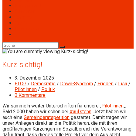
Engagement
Personen
Termine
Archiv
Downloads
Kurz-sichtig!
3. Dezember 2025
BLOG
/
Demokratie
/
Down-Syndrom
/
Frieden
/
Lisa
/
Pilot:innen
/
Politik
0 Kommentare
Wir sammeln weiter Unterschriften für unsere „
Pilot:innen
„.
Bald 2.000 haben wir schon bei
#aufstehn
. Jetzt haben wir
auch eine
Gemeinderatspetition
gestartet. Damit tragen wir
unser Anliegen direkt an die Politik heran, die mit ihren
großflächigen Kürzungen im Sozialbereich die Verantwortung
dafür trägt, dass dieses tolle Projekt vor dem Aus steht.