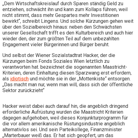
„Dem Wirtschaftskreislauf durch Sparen ständig Geld zu
entziehen, schwächt ihn und kann zum Kollaps führen, weil
nicht stimmt, dass mehr Gespartes mehr Investitionen
bewirkt“, schreibt Lingens. Und solche Kürzungen gehen weit
über den Sozialbereich hinaus: neben den Schwächsten
unserer Gesellschaft trifft es den Kulturbereich und auch hier
wieder den, der zum größten Teil auf dem unbezahlten
Engagement vieler Bürgerinnen und Bürger beruht.
Und selbst der Wiener Sozialstadtrat Hacker, der die
Kürzungen beim Fonds Soziales Wien letztlich zu
verantworten hat. bezeichnet die sogenannten Maastricht-
Kriterien, deren Einhaltung diesen Sparzwang erst erfordern,
als
idiotisch
und möchte sie in der „Mottenkiste“ entsorgen.
„Das macht man nur, wenn man will, dass sich der öffentliche
Sektor zurückzieht“
Hacker weist dabei auch darauf hin, die angeblich dringend
erforderliche Aufrüstung wurden die Maastricht Kriterien
dagegen aufgehoben, weil dieses Konjunkturprogramm für
die vor allem amerikanische Rüstungsindustrie angeblich
alternativlos sei. Und sein Parteikollege, Finanzminister
„Marterbauer weiß das. Er hat sich geopfert, um das