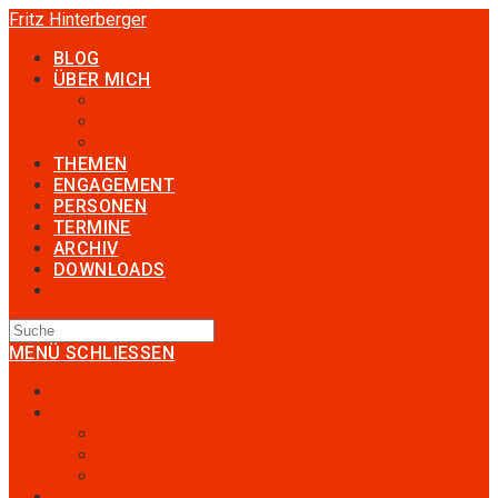
Zum
Fritz Hinterberger
Inhalt
BLOG
springen
ÜBER MICH
mein Leben
meine Arbeit
meine Geschichte
THEMEN
ENGAGEMENT
PERSONEN
TERMINE
ARCHIV
DOWNLOADS
TOGGLE
WEBSITE
SEARCH
MENÜ
SCHLIESSEN
Blog
ÜBER MICH
mein Leben
meine Arbeit
meine Geschichte
Themen