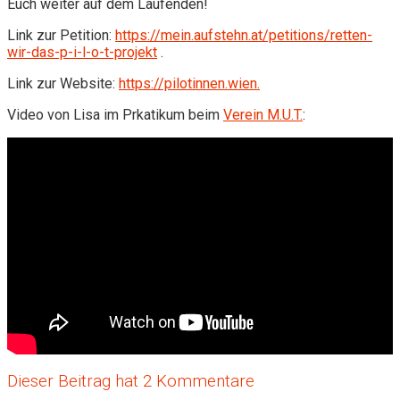
Euch weiter auf dem Laufenden!
Link zur Petition:
https://mein.aufstehn.at/petitions/retten-
wir-das-p-i-l-o-t-projekt
.
Link zur Website:
https://pilotinnen.wien.
Video von Lisa im Prkatikum beim
Verein M.U.T.
:
Dieser Beitrag hat 2 Kommentare