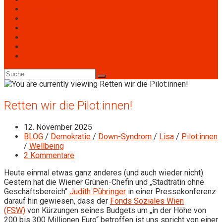
Engagement
Personen
Termine
Archiv
Downloads
Toggle
website
search
Retten wir die Pilot:innen!
Beitrag
12. November 2025
veröffentlicht:
Beitrags-
BLOG
/
Demokratie
/
Down-Syndrom
/
Lisa
/
Pilot:innen
Kategorie:
/
Wellbeing
Beitrags-
2 Kommentare
Kommentare:
Heute einmal etwas ganz anderes (und auch wieder nicht).
Gestern hat die Wiener Grünen-Chefin und „Stadträtin ohne
Geschäftsbereich“
Judith Pühringer
in einer Pressekonferenz
darauf hin gewiesen, dass der
Fonds Soziales Wien
(FSW)
von Kürzungen seines Budgets um „in der Höhe von
200 bis 300 Millionen Euro“ betroffen ist uns spricht von einer