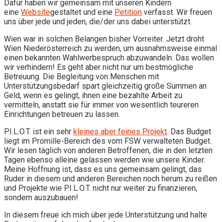
Dafür haben wir gemeinsam mit unseren Kindern
eine
Website
gestaltet und eine
Petition
verfasst. Wir freuen
uns über jede und jeden, die/der uns dabei unterstützt.
Wien war in solchen Belangen bisher Vorreiter. Jetzt droht
Wien Niederösterreich zu werden, um ausnahmsweise einmal
einen bekannten Wahlwerbespruch abzuwandeln. Das wollen
wir verhindern! Es geht aber nicht nur um bestmögliche
Betreuung. Die Begleitung von Menschen mit
Unterstützungsbedarf spart gleichzeitig große Summen an
Geld, wenn es gelingt, ihnen eine bezahlte Arbeit zu
vermitteln, anstatt sie für immer von wesentlich teureren
Einrichtungen betreuen zu lassen.
P.I.L.O.T. ist ein sehr
kleines aber feines Projekt
. Das Budget
liegt im Promille-Bereich des vom FSW verwalteten Budget.
Wir lesen täglich von anderen Betroffenen, die in den letzten
Tagen ebenso alleine gelassen werden wie unsere Kinder.
Meine Hoffnung ist, dass es uns gemeinsam gelingt, das
Ruder in diesem und anderen Bereichen noch herum zu reißen
und Projekte wie P.I.L.O.T. nicht nur weiter zu finanzieren,
sondern auszubauen!
In diesem freue ich mich über jede Unterstützung und halte