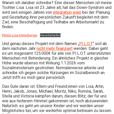
Warum ich darüber schreibe? Eine dieser Menschen ist meine
Tochter Lisa. Lisa ist 23 Jahre alt, hat das Down-Syndrom und
wird seit einigen Jahren von
integration wien
bei der Planung
und Gestaltung ihrer persönlichen Zukunft begleitet mit dem
Ziel, eine Beschäftigung und Teilhabe am Arbeitsmarkt zu
finden.
Pilotin-Lisa-Hinterberger
Herunterladen
Und genau dieses Projekt mit dem Namen „
P.I.L.O.T
“ soll ab
dem nächsten Jahr
nicht mehr finanziert
werden. Dabei geht
es um insgesamt 125.000€ für alle von P.I.L.O.T. unterstützten
Menschen mit Behinderung. Ein ähnliches Projekt in gleicher
Höhe wurde ebenso mit Wirkung 1.1.2026 vom
Sozialministerium gestrichen. Normalerweise arbeite und
schreibe ich gegen solche Kürzungen im Sozialbereich an.
Jetzt trifft es mich ganz persönlich.
Das Gute daran ist: Eltern und Freund:innen von Lisa, Artin,
Henri, Jakob, Jonas, Michael, Moritz, Niko, Romina, Sarah,
Stella und Victoria kämpfen darum, diesen Blitz, der für uns
wie aus heiterem Himmel gekommen ist, noch abzuwenden.
Natürlich: es geht um unsere Kinder und wir werden unser
Möglichstes tun, um sie weiterhin optimal betreuen zu lassen.