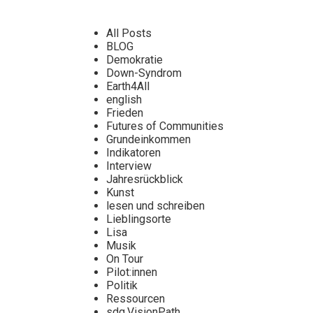
All Posts
BLOG
Demokratie
Down-Syndrom
Earth4All
english
Frieden
Futures of Communities
Grundeinkommen
Indikatoren
Interview
Jahresrückblick
Kunst
lesen und schreiben
Lieblingsorte
Lisa
Musik
On Tour
Pilot:innen
Politik
Ressourcen
sdg.VisionPath