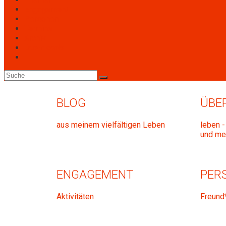
Engagement
Personen
Termine
Archiv
Downloads
BLOG
ÜBE
aus meinem vielfältigen Leben
leben - 
und me
ENGAGEMENT
PER
Aktivitäten
Freund