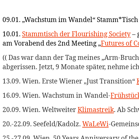
09.01. „Wachstum im Wandel“ Stamm*Tisch
10.01.
Stammtisch der Flourishing Society
– 
am Vorabend des
2nd Meeting „
Futures of 
(( Das war dann der Tag meines „Arm-Bruch
abgerissen. Jetzt, 9 Monate später, nehme ich
13.09. Wien. Erste Wiener „Just Transition“
16.09. Wien. Wachstum in Wandel-
Frühstüc
20.09. Wien. Weltweiter
Klimastreik
. Ab Sc
20.-22.09. Seefeld/Kadolz.
WaLeWi
-Gemeins
25.-27.09. Wien. 50 Years Anniversary of the