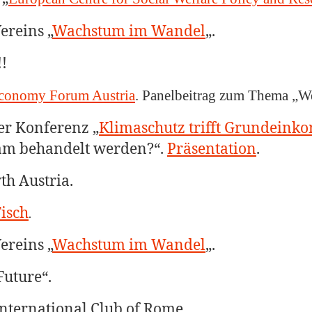
ereins „
Wachstum im Wandel
„.
!!
 Economy Forum Austria
. Panelbeitrag zum Thema „W
er Konferenz „
Klimaschutz trifft Grundein
sam behandelt werden?“.
Präsentation
.
th Austria.
isch
.
ereins „
Wachstum im Wandel
„.
Future“.
International Club of Rome.