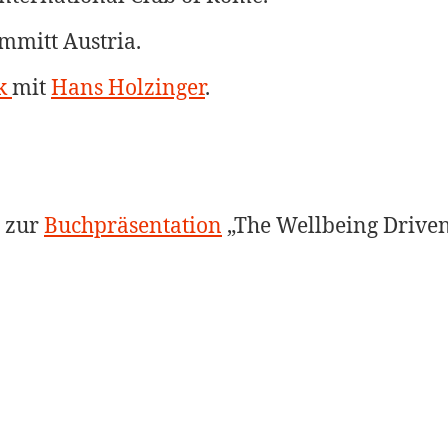
mmitt Austria.
ck
mit
Hans Holzinger
.
g zur
Buchpräsentation
„The Wellbeing Drive