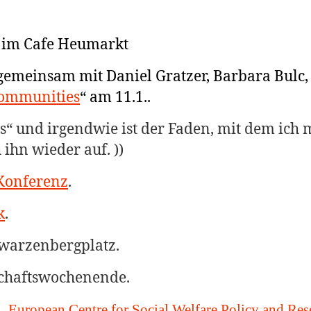
 im Cafe Heumarkt
gemeinsam mit Daniel Gratzer, Barbara Bulc
Communities
“
am 11.1..
s“ und irgendwie ist der Faden, mit dem ich
 ihn wieder auf. ))
Konferenz
.
k
.
hwarzenbergplatz.
chaftswochenende.
 „
European Centre for Social Welfare Policy and Res