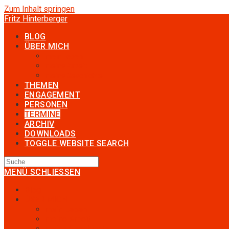
Zum Inhalt springen
Fritz Hinterberger
BLOG
ÜBER MICH
mein Leben
meine Arbeit
meine Geschichte
THEMEN
ENGAGEMENT
PERSONEN
TERMINE
ARCHIV
DOWNLOADS
TOGGLE WEBSITE SEARCH
MENÜ
SCHLIESSEN
Blog
ÜBER MICH
mein Leben
meine Arbeit
meine Geschichte