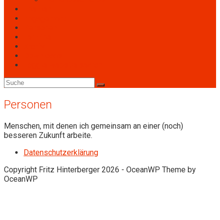
Themen
Engagement
Personen
Termine
Archiv
Downloads
Toggle website search
Personen
Menschen, mit denen ich gemeinsam an einer (noch)
besseren Zukunft arbeite.
Datenschutzerklärung
Copyright Fritz Hinterberger 2026 - OceanWP Theme by
OceanWP