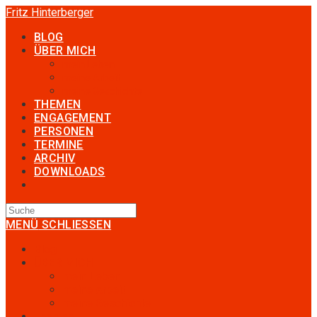
Zum
Fritz Hinterberger
Inhalt
BLOG
springen
ÜBER MICH
mein Leben
meine Arbeit
meine Geschichte
THEMEN
ENGAGEMENT
PERSONEN
TERMINE
ARCHIV
DOWNLOADS
TOGGLE
WEBSITE
SEARCH
MENÜ
SCHLIESSEN
Blog
ÜBER MICH
mein Leben
meine Arbeit
meine Geschichte
Themen