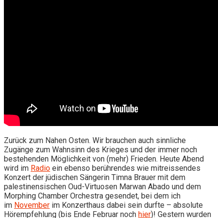
Zurück zum Nahen Osten. Wir brauchen auch sinnliche
Zugänge zum Wahnsinn des Krieges und der immer noch
bestehenden Möglichkeit von (mehr) Frieden. Heute Abend
wird im
Radio
ein ebenso berührendes wie mitreissendes
Konzert der jüdischen Sängerin Timna Brauer mit dem
palestinensischen Oud-Virtuosen Marwan Abado und dem
Morphing Chamber Orchestra gesendet, bei dem ich
im
November
im Konzerthaus dabei sein durfte – absolute
Hörempfehlung (bis Ende Februar noch
hier
)! Gestern wurden