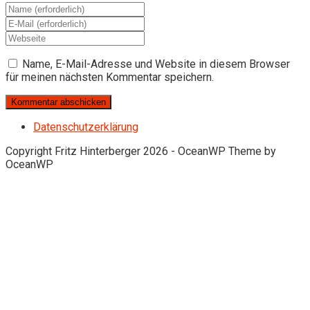
Gib
deinen
Gib
Namen
deine
Gib
oder
E-
deine
Benutzernamen
Mail-
Website-
Name, E-Mail-Adresse und Website in diesem Browser
zum
Adresse
URL
für meinen nächsten Kommentar speichern.
Kommentieren
zum
ein
ein
Kommentieren
(optional)
ein
Datenschutzerklärung
Copyright Fritz Hinterberger 2026 - OceanWP Theme by
OceanWP