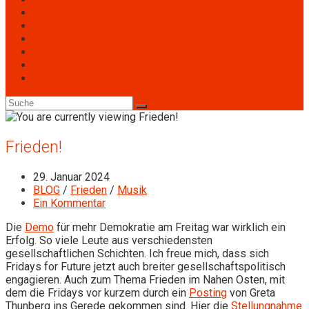
Engagement
Personen
Termine
Archiv
Downloads
Toggle
website
search
Frieden!
Beitrag
29. Januar 2024
veröffentlicht:
Beitrags-
BLOG
/
Frieden
/
Musik
Kategorie:
Beitrags-
Ein Kommentar
Kommentare:
Die
Demo
für mehr Demokratie am Freitag war wirklich ein
Erfolg. So viele Leute aus verschiedensten
gesellschaftlichen Schichten. Ich freue mich, dass sich
Fridays for Future jetzt auch breiter gesellschaftspolitisch
engagieren. Auch zum Thema Frieden im Nahen Osten, mit
dem die Fridays vor kurzem durch ein
Posting
von Greta
Thunberg ins Gerede gekommen sind. Hier die
Stellungnahme