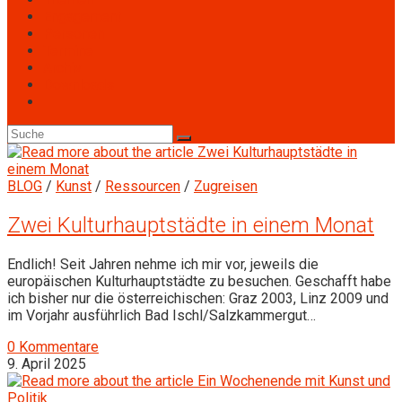
Engagement
Personen
Termine
Archiv
Downloads
Toggle
website
search
BLOG
/
Kunst
/
Ressourcen
/
Zugreisen
Zwei Kulturhauptstädte in einem Monat
Endlich! Seit Jahren nehme ich mir vor, jeweils die
europäischen Kulturhauptstädte zu besuchen. Geschafft habe
ich bisher nur die österreichischen: Graz 2003, Linz 2009 und
im Vorjahr ausführlich Bad Ischl/Salzkammergut…
0 Kommentare
9. April 2025