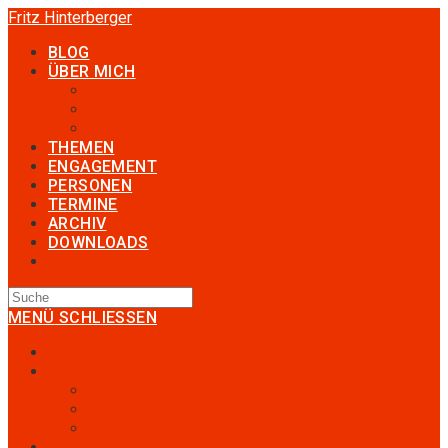
Zum
Fritz Hinterberger
Inhalt
BLOG
springen
ÜBER MICH
mein Leben
meine Arbeit
meine Geschichte
THEMEN
ENGAGEMENT
PERSONEN
TERMINE
ARCHIV
DOWNLOADS
TOGGLE
WEBSITE
SEARCH
MENÜ
SCHLIESSEN
Blog
ÜBER MICH
mein Leben
meine Arbeit
meine Geschichte
Themen