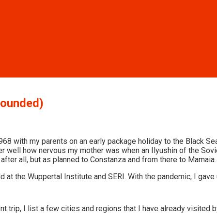
rounded)
f 1968 with my parents on an early package holiday to the Black S
r well how nervous my mother was when an Ilyushin of the Soviet
ter all, but as planned to Constanza and from there to Mamaia.
d at the Wuppertal Institute and SERI. With the pandemic, I gave u
 trip, I list a few cities and regions that I have already visited by