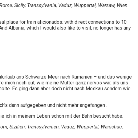
, Rome, Sicily, Transsylvania, Vaduz, Wuppertal, Warsaw, Wien…
 ideal place for train aficionados: with direct connections to 10
And Albania, which I would also like to visit, no longer has any
halurlaub ans Schwarze Meer nach Rumänien – und das wenige
ere mich noch gut, wie meine Mutter ganz nervös war, als uns
holte. Es ging dann aber doch nicht nach Moskau sondern wie
ch’s dann aufgegeben und nicht mehr angefangen .
 die ich in meinem Leben schon mit der Bahn besucht habe:
Rom, Sizilien, Transsylvanien, Vaduz, Wuppertal, Warschau,