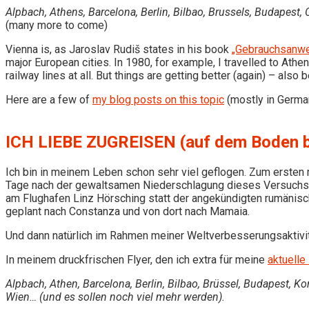
Alpbach, Athens, Barcelona, Berlin, Bilbao, Brussels, Budapest,
(many more to come)
Vienna is, as Jaroslav Rudiš states in his book
„Gebrauchsanwe
major European cities. In 1980, for example, I travelled to Athen
railway lines at all. But things are getting better (again) – also
Here are a few of
my blog posts on this topic
(mostly in Germa
ICH LIEBE ZUGREISEN (auf dem Boden b
Ich bin in meinem Leben schon sehr viel geflogen. Zum erste
Tage nach der gewaltsamen Niederschlagung dieses Versuchs
am Flughafen Linz Hörsching statt der angekündigten rumänisc
geplant nach Constanza und von dort nach Mamaia.
Und dann natürlich im Rahmen meiner Weltverbesserungsaktivit
In meinem druckfrischen Flyer, den ich extra für meine
aktuelle
Alpbach, Athen, Barcelona, Berlin, Bilbao, Brüssel, Budapest, K
Wien… (und es sollen noch viel mehr werden).