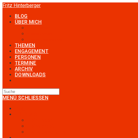
Zum
Fritz Hinterberger
Inhalt
BLOG
springen
ÜBER MICH
mein Leben
meine Arbeit
meine Geschichte
THEMEN
ENGAGEMENT
PERSONEN
TERMINE
ARCHIV
DOWNLOADS
TOGGLE
WEBSITE
SEARCH
MENÜ
SCHLIESSEN
Blog
ÜBER MICH
mein Leben
meine Arbeit
meine Geschichte
Themen