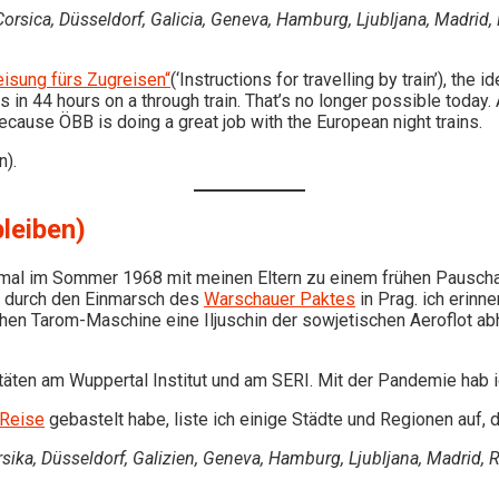
 Corsica, Düsseldorf, Galicia, Geneva, Hamburg, Ljubljana, Madrid
isung fürs Zugreisen“
(‘Instructions for travelling by train’), the
s in 44 hours on a through train. That’s no longer possible today. 
 because ÖBB is doing a great job with the European night trains.
n).
leiben)
n mal im Sommer 1968 mit meinen Eltern zu einem frühen Pausc
 durch den Einmarsch des
Warschauer Paktes
in Prag. ich erinn
hen Tarom-Maschine eine Iljuschin der sowjetischen Aeroflot ab
äten am Wuppertal Institut und am SERI. Mit der Pandemie hab i
 Reise
gebastelt habe, liste ich einige Städte und Regionen auf,
orsika, Düsseldorf, Galizien, Geneva, Hamburg, Ljubljana, Madrid, 