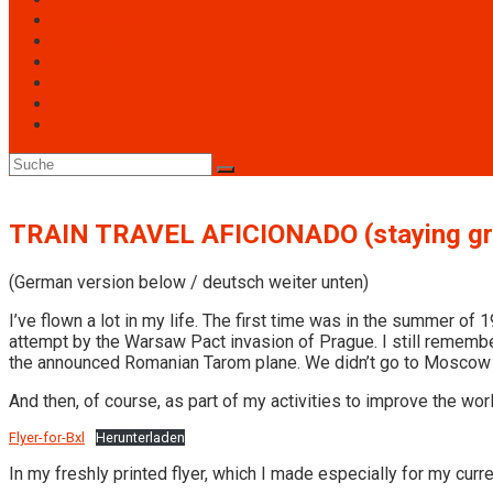
Engagement
Personen
Termine
Archiv
Downloads
Toggle
website
search
TRAIN TRAVEL AFICIONADO (staying g
(German version below / deutsch weiter unten)
I’ve flown a lot in my life. The first time was in the summer o
attempt by the Warsaw Pact invasion of Prague. I still remembe
the announced Romanian Tarom plane. We didn’t go to Moscow af
And then, of course, as part of my activities to improve the worl
Flyer-for-Bxl
Herunterladen
In my freshly printed flyer, which I made especially for my current