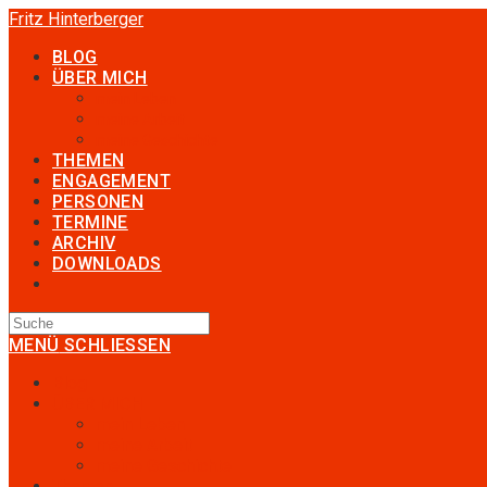
Zum
Fritz Hinterberger
Inhalt
BLOG
springen
ÜBER MICH
mein Leben
meine Arbeit
meine Geschichte
THEMEN
ENGAGEMENT
PERSONEN
TERMINE
ARCHIV
DOWNLOADS
TOGGLE
WEBSITE
SEARCH
MENÜ
SCHLIESSEN
Blog
ÜBER MICH
mein Leben
meine Arbeit
meine Geschichte
Themen