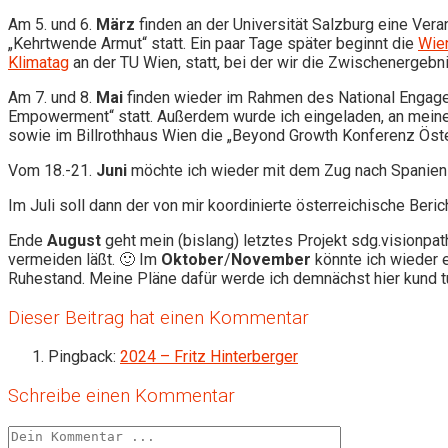
Am 5. und 6.
März
finden an der Universität Salzburg eine Ver
„Kehrtwende Armut“ statt. Ein paar Tage später beginnt die
Wie
Klimatag
an der TU Wien, statt, bei der wir die Zwischenergeb
Am 7. und 8.
Mai
finden wieder im Rahmen des National Engage
Empowerment“ statt. Außerdem wurde ich eingeladen, an meiner
sowie im Billrothhaus Wien die „Beyond Growth Konferenz Öst
Vom 18.-21.
Juni
möchte ich wieder mit dem Zug nach Spanien r
Im Juli soll dann der von mir koordinierte österreichische Berich
Ende
August
geht mein (bislang) letztes Projekt sdg.visionpat
vermeiden läßt. 🙂 Im
Oktober
/
November
könnte ich wieder 
Ruhestand. Meine Pläne dafür werde ich demnächst hier kund t
Dieser Beitrag hat einen Kommentar
Pingback:
2024 – Fritz Hinterberger
Schreibe einen Kommentar
Kommentieren