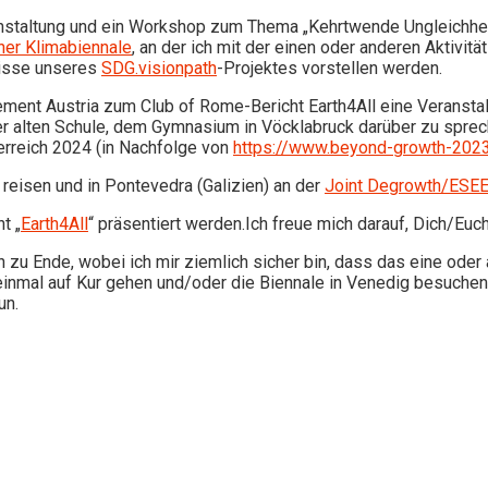
anstaltung und ein Workshop zum Thema „Kehrtwende Ungleichheit
ner Klimabiennale
, an der ich mit der einen oder anderen Aktivit
nisse unseres
SDG.visionpath
-Projektes vorstellen werden.
ment Austria zum Club of Rome-Bericht Earth4All eine Verans
 alten Schule, dem Gymnasium in Vöcklabruck darüber zu sprech
erreich 2024 (in Nachfolge von
https://www.beyond-growth-2023
eisen und in Pontevedra (Galizien) an der
Joint Degrowth/ESEE
t „
Earth4All
“ präsentiert werden.Ich freue mich darauf, Dich/Eu
h zu Ende, wobei ich mir ziemlich sicher bin, dass das eine oder
einmal auf Kur gehen und/oder die Biennale in Venedig besuche
un.