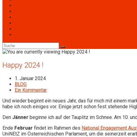
Engagement
Personen
Termine
Archiv
Downloads
Toggle
website
search
Happy 2024 !
Beitrag
1. Januar 2024
veröffentlicht:
Beitrags-
BLOG
Kategorie:
Beitrags-
Ein Kommentar
Kommentare:
Und wieder beginnt ein neues Jahr, das für mich mit einem ma
habe ich noch einiges vor. Einige jetzt schon fest stehende High
Den
Jänner
beginne ich auf der Tauplitz im Schnee. Am 10. un
Ende
Februar
findet im Rahmen des
National Engagement Aust
UniNEtZ im Österreichischen Parlament, um die seinerzeit erarb