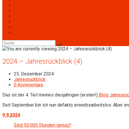
Engagement
Personen
Termine
Archiv
Downloads
2024 – Jahresrückblick (4)
25. Dezember 2024
Jahresrückblick
0 Kommentare
Das ist der 4. Teil meines diesjährigen (ersten!)
Blog-Jahresrüc
Seit September bin ich nun defakto erwerbsarbeitslos. Aber im
9.9.2024
Sind 50.000 Stunden genug?